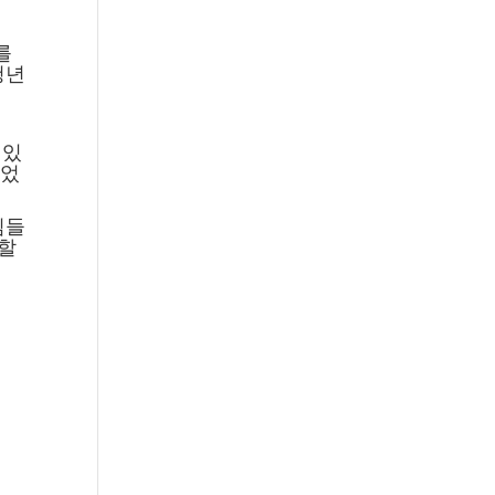
를
청년
 있
이었
님들
 할