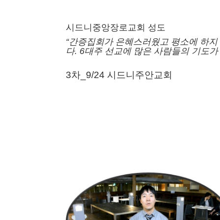
시드니중앙장로교회 성도
“간증집회가 은혜스러웠고
평소에 하지
다.
6대주 선교에 많은 사람들의 기도
3차_9/24 시드니주안교회