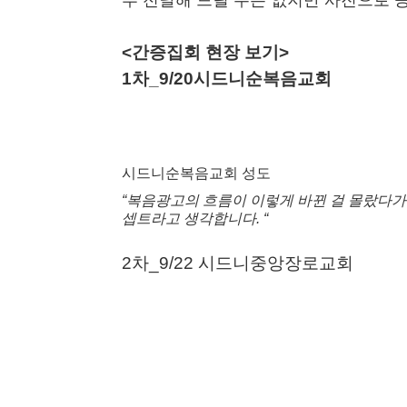
부 전달해 드릴 수는 없지만 사진으로 공
<간증집회 현장 보기>
1차_9/20
시드니순복음교회
시드니순복음교회 성도
“복음광고의 흐름이 이렇게 바뀐 걸
몰랐다가
셉트라고 생각합니다. “
2차_9/22 시드니중앙장로교회