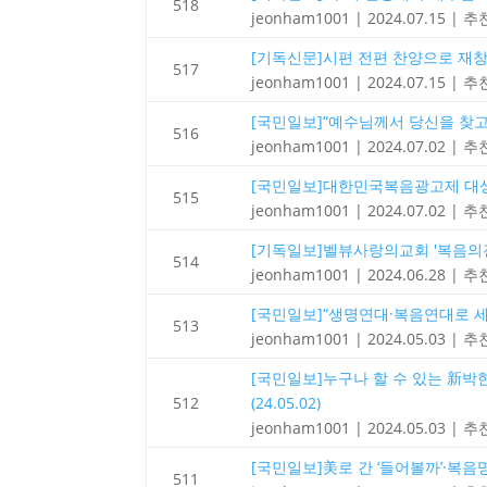
518
jeonham1001
|
2024.07.15
|
추천
[기독신문]시편 전편 찬양으로 재창조하는
517
jeonham1001
|
2024.07.15
|
추천
[국민일보]“예수님께서 당신을 찾고 
516
jeonham1001
|
2024.07.02
|
추천
[국민일보]대한민국복음광고제 대상에 
515
jeonham1001
|
2024.07.02
|
추천
[기독일보]벨뷰사랑의교회 '복음의전함
514
jeonham1001
|
2024.06.28
|
추천
[국민일보]“생명연대·복음연대로 세워
513
jeonham1001
|
2024.05.03
|
추천
[국민일보]누구나 할 수 있는 新박한
512
(24.05.02)
jeonham1001
|
2024.05.03
|
추천
[국민일보]美로 간 ‘들어볼까’·복음명
511