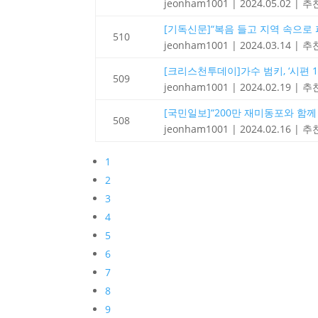
jeonham1001
|
2024.05.02
|
추천
[기독신문]“복음 들고 지역 속으로 파고
510
jeonham1001
|
2024.03.14
|
추천
[크리스천투데이]가수 범키, ‘시편 15
509
jeonham1001
|
2024.02.19
|
추천
[국민일보]“200만 재미동포와 함께 미 
508
jeonham1001
|
2024.02.16
|
추천
1
2
3
4
5
6
7
8
9