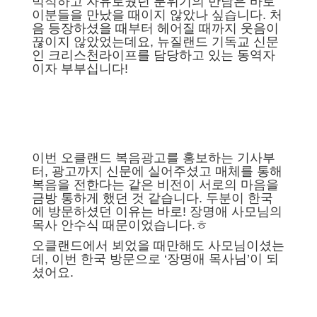
벅적하고 자유로웠던
분위기의 만남은 바로
이분들을
만났을 때이지 않았나 싶습니다.
처
음 등장하셨을 때부터 헤어질 때까지
웃음이
끊이지 않았었는데요,
뉴질랜드 기독교 신문
인
크리스천라이프를 담당하고 있는
동역자
이자 부부십니다!
이번 오클랜드 복음광고를 홍보하는 기사부
터, 광고까지 신문에 실어주셨고 매체를 통해
복음을 전한다는 같은 비전이 서로의 마음을
금방 통하게 했던 것 같습니다. 두분이 한국
에 방문하셨던 이유는 바로! 장명애 사모님의
목사 안수식 때문이었습니다.ㅎ
오클랜드에서 뵈었을 때만해도 사모님이셨는
데, 이번 한국 방문으로 ‘장명애 목사님’이 되
셨어요.