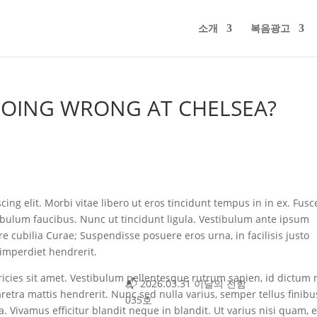
소개
복음광고
GOING WRONG AT CHELSEA?
ing elit. Morbi vitae libero ut eros tincidunt tempus in in ex. Fusc
ibulum faucibus. Nunc ut tincidunt ligula. Vestibulum ante ipsum
re cubilia Curae; Suspendisse posuere eros urna, in facilisis justo
imperdiet hendrerit.
tricies sit amet. Vestibulum pellentesque rutrum sapien, id dictum 
📬 2026.03.31 이달의 전함
aretra mattis hendrerit. Nunc sed nulla varius, semper tellus finibu
035호
Vivamus efficitur blandit neque in blandit. Ut varius nisi quam, 