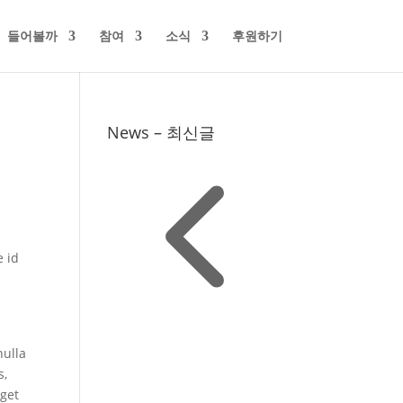
들어볼까
참여
소식
후원하기
News – 최신글
e id
nulla
s,
eget