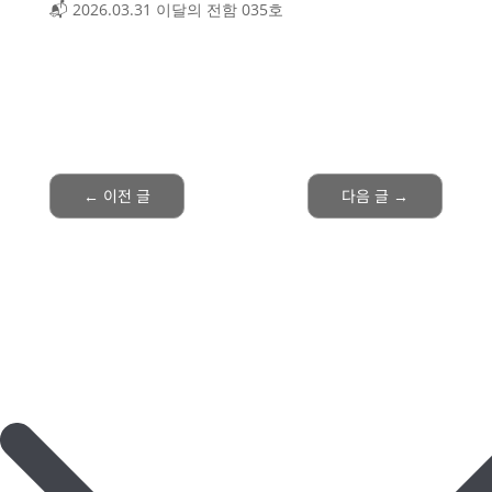
📬 2026.03.31 이달의 전함 035호
←
이전 글
다음 글
→