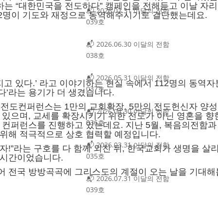
는 “대한민국을 전도하다” 캠페인을 전해듣고 이날 자
📬 2026.07.31 이달의 전함
112명이 기도와 재정으로 동역해주시기로 결단했는데요.
039호
📬 2026.06.30 이달의 전함
038호
📬 2026.05.31 이달의 전함
지고 있다.’ 라고 이야기하는 현실 속에서 112명의 동역자
037호
있다’라는 용기가 더 생겼습니다.
전도컨퍼런스는 1만의 교회확장, 5만의 전도헌신자 양성,
📬 2026.04.30 이달의 전함
 있으며, 교세를 확장시키기 위한 전도가 아닌 영혼을 향
036호
 컨퍼런스를 진행하고 있는데요. 지난 5월, 복음의전함과
 위해 적극적으로 상호 협력할 예정입니다.
📬 2026.03.31 이달의 전함
리자!”라는 구호를 다 함께 외친 뒤, 한국교회가 생명을 살
035호
 시간이었습니다.
어 전국 방방곡곡에 그리스도의 계절이 오는 날을 기대해
📬 2026.07.31 이달의 전함
039호