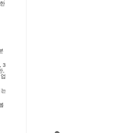
리한
분
 3
한,
 업
리는
봅