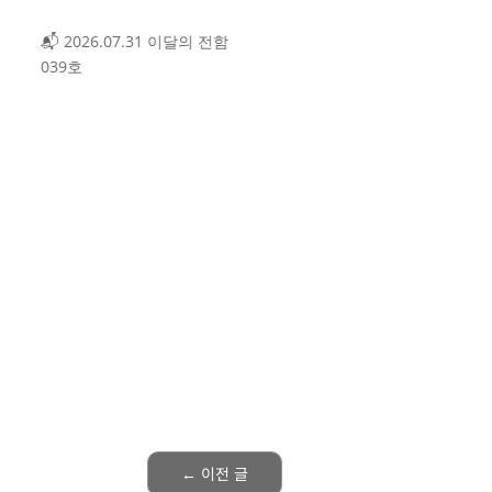
의 전함
←
이전 글