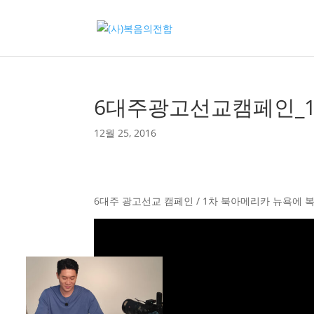
6대주광고선교캠페인_1
12월 25, 2016
6대주 광고선교 캠페인 / 1차 북아메리카 뉴욕에