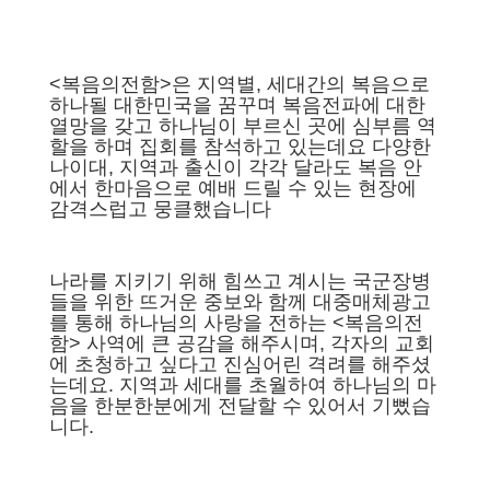
<복음의전함>은 지역별, 세대간의 복음으로
하나될 대한민국을 꿈꾸며 복음전파에 대한
열망을 갖고 하나님이 부르신 곳에 심부름 역
할을 하며 집회를 참석하고 있는데요
다양한
나이대, 지역과 출신이 각각 달라도 복음 안
에서 한마음으로 예배 드릴 수 있는 현장에
감격스럽고 뭉클했습니다
나라를 지키기 위해 힘쓰고 계시는 국군장병
들을 위한 뜨거운 중보와 함께 대중매체광고
를 통해 하나님의 사랑을 전하는
<복음의전
함> 사역에 큰 공감을 해주시며, 각자의 교회
에 초청하고 싶다고 진심어린 격려를 해주셨
는데요. 지역과 세대를 초월하여 하나님의 마
음을 한분한분에게 전달할 수 있어서 기뻤습
니다.