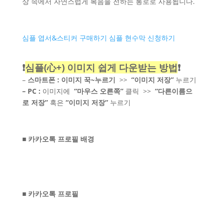
상 속에서 자연스럽게 복음을 전하는 통로로 사용됩니다.
심플 엽서&스티커 구매하기
심플 현수막 신청하기
❗
심플(心+) 이미지 쉽게 다운받는 방법
❗
–
스마트폰 :
이미지 꾹~누르기
>>
“이미지 저장”
누르기
– PC :
이미지에
“마우스 오른쪽”
클릭 >>
“다른이름으
로 저장”
혹은
“이미지 저장”
누르기
■ 카카오톡 프로필 배경
■ 카카오톡 프로필