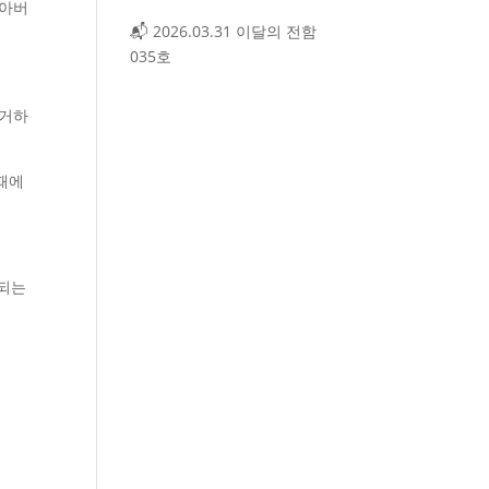
 아버
📬 2026.03.31 이달의 전함
035호
 거하
 때에
복되는