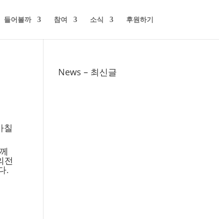
들어볼까
참여
소식
후원하기
News – 최신글
마칠
님께
의전
다.