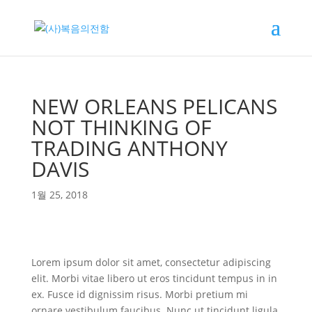
NEW ORLEANS PELICANS
NOT THINKING OF
TRADING ANTHONY
DAVIS
1월 25, 2018
Lorem ipsum dolor sit amet, consectetur adipiscing
elit. Morbi vitae libero ut eros tincidunt tempus in in
ex. Fusce id dignissim risus. Morbi pretium mi
ornare vestibulum faucibus. Nunc ut tincidunt ligula.