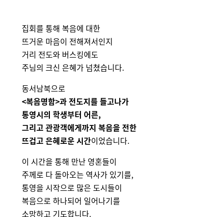
집회를 통해 복음에 대한
뜨거운 마음이 전해져서인지
거리 전도와 버스킹에도
주님의 크신 은혜가 넘쳤습니다.
동서남북으로
<복음명함>과
전도지를 들고나가
통영시의
학생부터 어른,
그리고 관광객에게까지
복음을 전한
뜨겁고 은혜로운 시간
이었습니다.
이 시간을 통해 만난
영혼들이
주께로 다 돌아오는 역사가 있기를,
통영을 시작으로
많은 도시들이
복음으로 하나되어 일어나기를
소망하고 기도합니다.