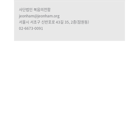
사단법인 복음의전함
jeonham@jeonham.org
서울시 서초구 신반포로 43길 35, 2층(잠원동)
02-6673-0091