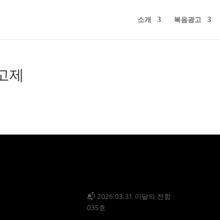
소개
복음광고
고제
📬 2026.03.31 이달의 전함
035호