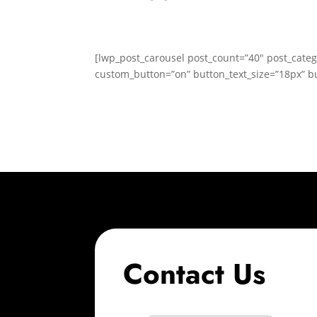
[lwp_post_carousel post_count=”40″ post_categ
custom_button=”on” button_text_size=”18px” bu
Contact Us