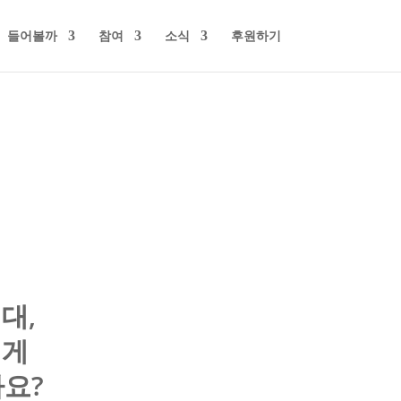
들어볼까
참여
소식
후원하기
대,
떻게
까요?