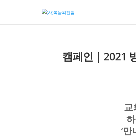
캠페인 | 202
교
하
‘만