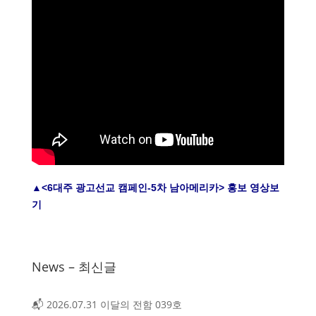
▲<6대주 광고선교 캠페인-5차 남아메리카> 홍보 영상보
기
News – 최신글
📬 2026.07.31 이달의 전함 039호