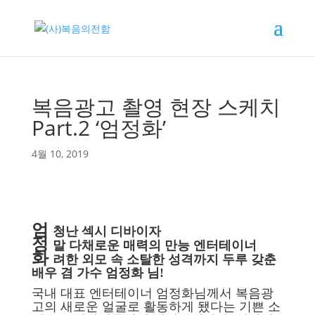
복음광고 촬영 현장 스케치
Part.2 ‘엄정화’
4월 10, 2019
엄
청난 섹시 디바이자
정
말 다채로운 매력의 만능 엔터테이너
화
려한 외모 속 소탈한 성격까지 두루 갖춘
배우 겸 가수 엄정화 님!
국내 대표 엔터테이너 엄정화님께서 복음광
고의 새로운 얼굴로 활동하게 됐다는 기쁜 소