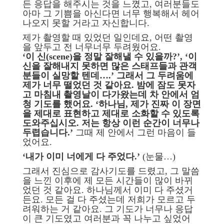
든 응답을 해주시는 것을 느꼈고, 여러분들도
아마 그 기쁨을 아신다면 너무 행복해서 헤어
나오지 못할 거라고 자신합니다.
제가 촬영할 때 있었던 일인데요, 어떤 촬영
을 앞두고 전 너무너무 두려웠어요.
‘이 신(scene)을 정말 잘해낼 수 있을까?’, ‘이
신을 잘해내지 못하면 많은 스태프들과 관객
분들이 실망할 텐데….’ 그래서 그 두려움에
제가 너무 떨었던 것 같아요. 밤에 잠도 못자
고 마침내 촬영날이 다가왔는데 차 안에서 엄
청 기도를 했어요. ‘하나님, 제가 진짜 이 장면
을 제대로 표현하고 제대로 소화할 수 있도록
도와주십시오. 저는 항상 이런 순간이 너무나
두렵습니다.’
그때 제 안에서 그런 마음이 들
었어요.
‘내가 이미 너에게 다 주었다.’
(눈물…)
그래서 진심으로 감사기도를 드렸고, 그 말씀
을 느낀 이후에 제 모든 시간들이 많이 바뀌
었던 것 같아요. 하나님께서 이미 다 주셨거
든요. 모든 걸 다 주셨는데 저희가 모르고 두
려워하는 거 같아요. 그 기도가 너무나 응답
이 큰 기도였고 여러분과 꼭 나누고 싶었어