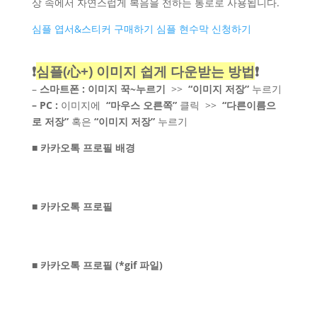
상 속에서 자연스럽게 복음을 전하는 통로로 사용됩니다.
심플 엽서&스티커 구매하기
심플 현수막 신청하기
❗
심플(心+) 이미지 쉽게 다운받는 방법
❗
–
스마트폰 :
이미지 꾹~누르기
>>
“이미지 저장”
누르기
– PC :
이미지에
“마우스 오른쪽”
클릭 >>
“다른이름으
로 저장”
혹은
“이미지 저장”
누르기
■ 카카오톡 프로필 배경
■ 카카오톡 프로필
■ 카카오톡 프로필 (*gif 파일)