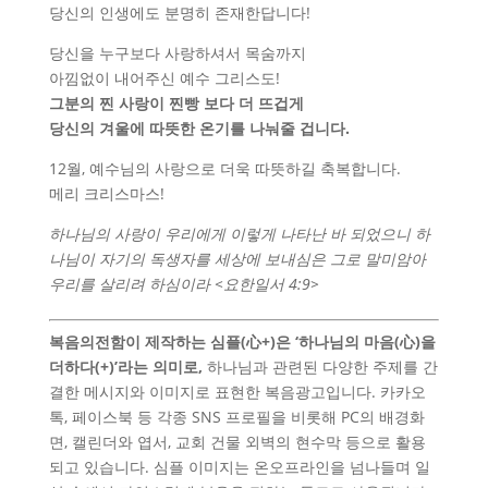
당신의 인생에도 분명히 존재한답니다!
당신을 누구보다 사랑하셔서 목숨까지
아낌없이 내어주신 예수 그리스도!
그분의 찐 사랑이 찐빵 보다 더 뜨겁게
당신의 겨울에 따뜻한 온기를 나눠줄 겁니다.
12월, 예수님의 사랑으로 더욱 따뜻하길 축복합니다.
메리 크리스마스!
하나님의 사랑이 우리에게 이렇게 나타난 바 되었으니
하
나님이 자기의 독생자를 세상에 보내심은
그로 말미암아
우리를 살리려 하심이라
<요한일서 4:9>
복음의전함이 제작하는
심플(心+)
은 ‘하나님의 마음(心)을
더하다(+)’라는 의미로,
하나님과 관련된 다양한 주제를 간
결한 메시지와 이미지로 표현한 복음광고입니다. 카카오
톡, 페이스북 등 각종 SNS 프로필을 비롯해 PC의 배경화
면, 캘린더와 엽서, 교회 건물 외벽의 현수막 등으로 활용
되고 있습니다. 심플 이미지는 온오프라인을 넘나들며 일