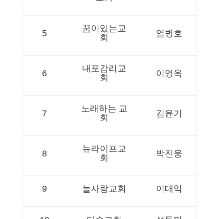
꿈이있는교
5
염병호
회
내포감리교
6
이영옥
회
노래하는 교
7
김윤기
회
뉴라이프교
8
박진웅
회
9
늘사랑교회
이대익