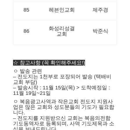
85
헤븐인교회
제주경
화성리성결
86
박준식
교회
☆ 참고사항 (꼭 확인해주세요!)
ㅇ 발송 관련
– 전도지는 1천부로 포장되어 발송 (택배비
교회 부담)
– 발송시작 : 11월 15일(목) > 도착예정일 :
11월 19일~21일
ㅇ 복음광고사역과 작은교회 전도지 지원사
업은 많은 교회와 성도분들의 기도가 필요합
니다.
– 전도지를 지원받으신 교회는 복음의전함
기도동역자로 등록되며, 사역 기도제목과 소
식을 보내드립니다.