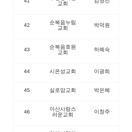
41
김영진
교회
순복음누림
42
박덕원
교회
순복음호원
43
하혜숙
교회
44
시온성교회
이광희
45
실로암교회
박은혜
아산사랑스
46
이창주
러운교회