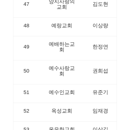
양지사랑의
47
김도현
교회
48
예랑교회
이상량
예배하는교
49
한정연
회
예수사랑교
50
권희섭
회
51
예수인교회
유준기
52
옥성교회
임재경
53
온유한교회
이상길