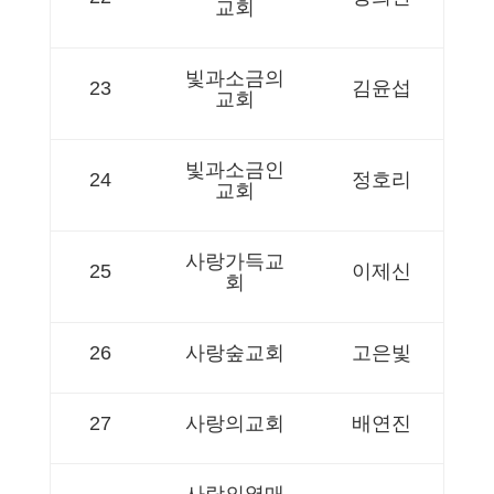
교회
빛과소금의
23
김윤섭
교회
빛과소금인
24
정호리
교회
사랑가득교
25
이제신
회
26
사랑숲교회
고은빛
27
사랑의교회
배연진