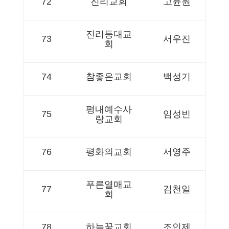
72
진리교회
고윤원
진리등대교
73
서우진
회
74
참좋은교회
백성기
평내예수사
75
임성빈
랑교회
76
평화의교회
서영주
푸른열매교
77
김천일
회
78
하늘꿈교회
조인제