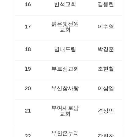
16
반석교회
김용란
밝은빛전원
17
이수영
교회
18
별내드림
박경훈
19
부르심교회
조현철
20
부산참사랑
이삼열
부여새로남
21
견상민
교회
부천온누리
22
강희찬