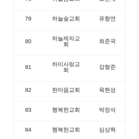
79
하늘숲교회
유향연
하늘제자교
80
최준국
회
하이사랑교
81
강형준
회
82
한마음교회
육현성
83
행복한교회
박정석
84
행복한교회
심상혁