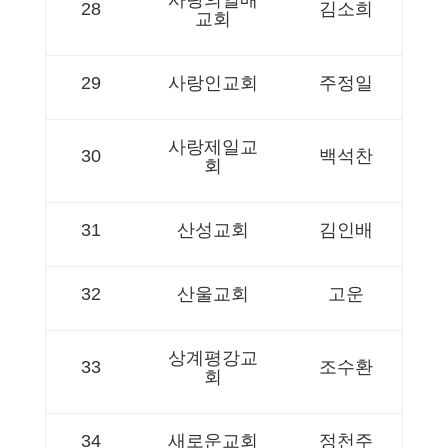
사랑의열매
28
김소희
교회
29
사랑인교회
주정일
사랑제일교
30
백석찬
회
31
산성교회
김인배
32
산울교회
고운
상계평강교
33
조수환
회
34
새로운교회
정천주