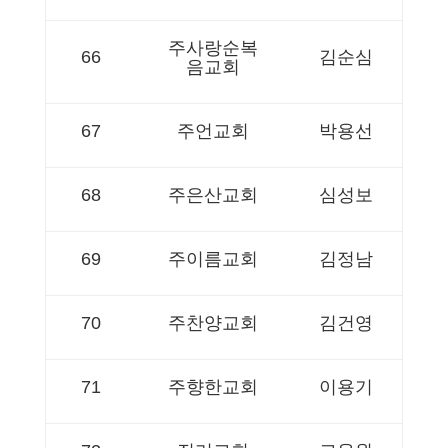
주사랑순복
66
김순심
음교회
67
주언교회
박용선
68
주은산교회
심성보
69
주이름교회
김정남
70
주찬양교회
김건영
71
주향한교회
이용기