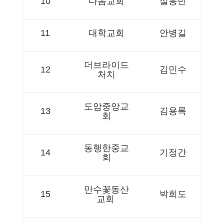
10
다솜교회
설동민
11
대학교회
안병길
더브라이드
12
김민수
처치
도암중앙교
13
김용록
회
동행한중교
14
기정간
회
만수꽃동산
15
박희도
교회