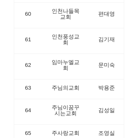
인천나들목
60
편대영
교회
인천풍성교
61
김기재
회
임마누엘교
62
문미숙
회
63
주님의교회
박용준
주님이꿈꾸
64
김성일
시는교회
65
주사랑교회
조영실