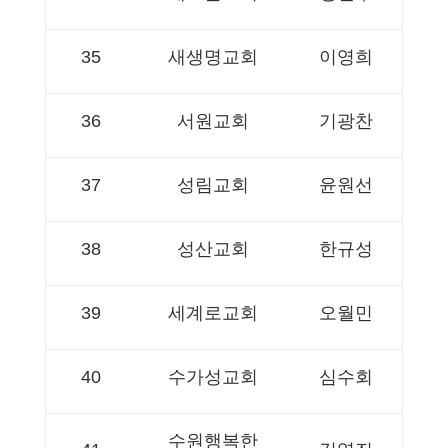
35
새생명교회
이영희
36
서원교회
기광찬
37
성림교회
윤원선
38
성산교회
한규성
39
세계로교회
오월민
40
수가성교회
심수회
수원행복한