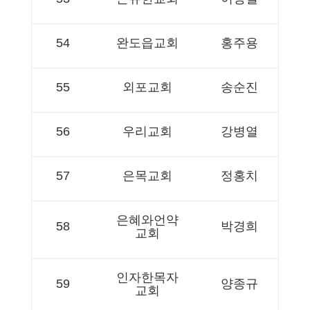
54
완도읍교회
홍주용
55
외포교회
송순진
56
우리교회
강병열
57
은목교회
정홍치
은혜와언약
58
박경희
교회
인자한목자
59
양종규
교회