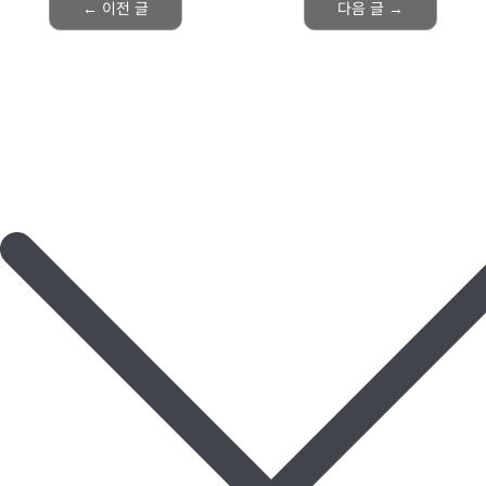
←
이전 글
다음 글
→