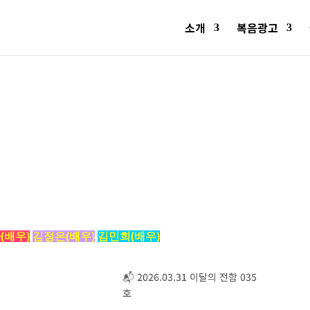
소개
복음광고
(배우)
김정은(배우)
김민희(배우)
📬 2026.03.31 이달의 전함 035
호