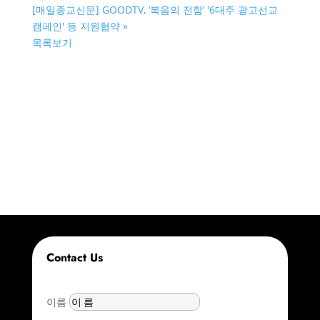
[매일종교신문] GOODTV, ‘복음의 전함’ '6대주 광고선교
캠페인' 등 지원협약
»
목록보기
Contact Us
이름