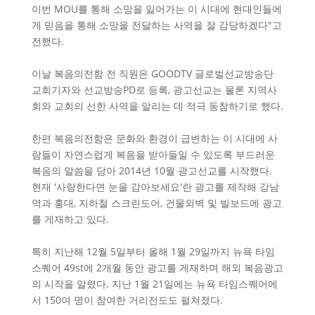
이번 MOU를 통해 소망을 잃어가는 이 시대에 현대인들에
게 믿음을 통해 소망을 전달하는 사역을 잘 감당하겠다"고
전했다.
이날 복음의전함 전 직원은 GOODTV 글로벌선교방송단
교회기자와 선교방송PD로 등록, 광고선교는 물론 지역사
회와 교회의 선한 사역을 알리는 데 적극 동참하기로 했다.
한편 복음의전함은 문화와 환경이 급변하는 이 시대에 사
람들이 자연스럽게 복음을 받아들일 수 있도록 부드러운
복음의 말씀을 담아 2014년 10월 광고선교를 시작했다.
현재 '사랑한다면 눈을 감아보세요'란 광고를 제작해 강남
역과 홍대, 지하철 스크린도어, 건물외벽 및 빌보드에 광고
를 게재하고 있다.
특히 지난해 12월 5일부터 올해 1월 29일까지 뉴욕 타임
스퀘어 49st에 2개월 동안 광고를 게재하며 해외 복음광고
의 시작을 알렸다. 지난 1월 21일에는 뉴욕 타임스퀘어에
서 150여 명이 참여한 거리전도도 펼쳐졌다.