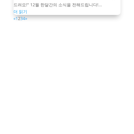
드려요!" 12월 한달간의 소식을 전해드립니다!...
더 읽기
«
1
2
3
4
»
복음의전함은
‘복음의전함’은 광고를 통해 하나님의 사랑
을 전합니다.
하나님의 사랑을 접할 기회를 갖기 어려운 우리 주
변의