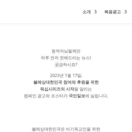
소개
복음광고
동역자님들께만
하루 먼저 전해드리는 뉴스!
궁금하시죠?
2023년 1월 17일,
블레싱대한민국 참여와 후원을 위한
워십시리즈의 시작
을 알리는
캠페인 광고와 포스터가
국민일보
에 실립니다.
블레싱대한민국은 비기독교인을 위한